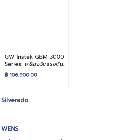
GW Instek GBM-3000
Series: เครื่องวัดแรงดัน
และความต้านทานภายใน
฿ 106,900.00
แบตเตอรี่ ความละเอียดสูง
รองรับการทดสอบทุกช่วง
การผลิต ตั้งแต่ Cell ถึง
Silverado
Battery Pack
WENS