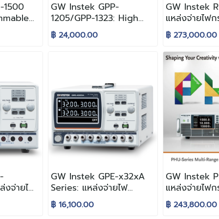
-1500
GW Instek GPP-
GW Instek R
ammable
1205/GPP-1323: High
แหล่งจ่ายไฟ
n DC
Precision Programmable
สองทิศทาง
฿ 24,000.00
฿ 273,000.00
สำหรับงาน
DC Power Supply สำหรับ
(Regenerati
์และ
งานวิจัยและการวัดผล
Bidirection
อุปกรณ์อิเล็กทรอนิกส์
Supply) สำห
และพัฒนาผลิต
-
GW Instek GPE-x32xA
GW Instek P
่งจ่ายไฟ
Series: แหล่งจ่ายไฟ
แหล่งจ่ายไฟก
องสัญญาณ
กระแสตรง หลายช่อง
15kW ขนาดกะท
฿ 16,100.00
฿ 243,800.00
งาน ความ
สัญญาณ
Adaptive Para