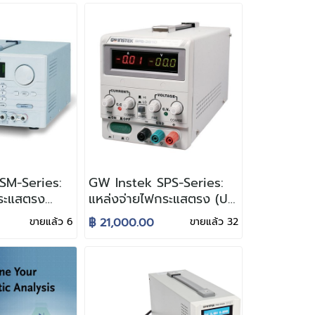
360 / 720 / 1080Watt)
SM-Series:
GW Instek SPS-Series:
ระแสตรง
แหล่งจ่ายไฟกระแสตรง (ประ
ด้ แบบ
เภทสวิตชิ่ง) ขนาด 360
ขายแล้ว 6
฿ 21,000.00
ขายแล้ว 32
สำหรับ
วัตต์ สำหรับอุตสาหกรรม
ารผลิต
การผลิต