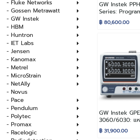
- Fluke Networks
GW Instek PPH
- Gossen Metrawatt
Series: Progr
- GW Instek
High Precisio
฿ 80,600.00
Power Supply 
- HBM
ทดสอบกระแสพัลส
- Huntron
จำลองแบตเตอรี่
- IET Labs
- Jensen
- Kanomax
- Metrel
- MicroStrain
- NetAlly
- Novus
- Pace
- Pendulum
GW Instek GPE
- Polytec
3060/6030: แหล
- Promax
กระแสตรง 3 ช่
฿ 31,900.00
- Racelogic
รุ่นประหยัดพลัง