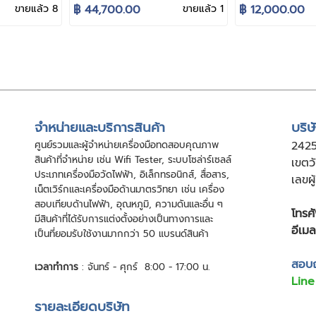
ด่น: พาว
กระแสตรง โปรแกรมได้ (จุด
ซัพพลายแบบลิ
ขายแล้ว 8
฿ 44,700.00
ขายแล้ว 1
฿ 12,000.00
เด่น: ทำงานเงียบ)
เอาต์พุต
จําหน่ายและบริการสินค้า
บริษ
ศูนย์รวมและผู้จําหน่ายเครื่องมือทดสอบคุณภาพ
24
2
สินค้าที่จําหน่าย เช่น Wifi Tester, ระบบโซล่าร์เซลล์
เขตว
ประเภทเครื่องมือวัดไฟฟ้า, อิเล็กทรอนิกส์, สื่อสาร,
เลขผ
เน็ตเวิร์กและเครื่องมือด้านมาตรวิทยา เช่น เครื่อง
สอบเทียบด้านไฟฟ้า, อุณหภูมิ, ความดันและอื่น ๆ
โทรศั
มีสินค้าที่ได้รับการแต่งตั้งอย่างเป็นทางการและ
อีเมล
เป็นที่ยอมรับใช้งานมากกว่า 50 แบรนด์สินค้า
สอบถา
เวลาทำการ
: จันทร์ - ศุกร์ 8:00 - 17:00 น.
Line
รายละเอียดบริษัท