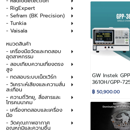
- Radiodetection
ละเอียดสูง สำหรั
และพัฒนาสมัยใหม
- RigExpert
- Sefram (BK Precision)
- Tunkia
- Vaisala
หมวดสินค้า
- เครื่องมือวัดและทดสอบ
อุตสาหกรรม
- สอบเทียบความเที่ยงตรง
สูง
GW Instek GPP
- ทดสอบระบบเน็ตเวิร์ก
3610H/GPP-7250
- วิเคราะห์เสียงและความสั่น
ซีรีย์, 360วัตต์) 
สะเทือน
฿ 50,900.00
ไฟกระแสตรง แบ
- ความถี่วิทยุ, สื่อสารและ
ได้ (จุดเด่น: V/A
โทรคมนาคม
- เครื่องทดสอบและเครื่อง
มือ
- วัดคุณภาพอากาศ
อุณหภูมิและความชื้น