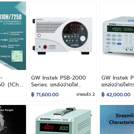
บงานวิจัย
150kW
่
-
GW Instek PSB-2000
GW Instek P
: (1Ch.
Series: แหล่งจ่ายไฟ
แหล่งจ่ายไฟก
แหล่งจ่าย
กระแสตรง
ชนิดโปรแกรมไ
฿ 71,600.00
ขายแล้ว 2
฿ 42,000.00
บโปรแกรม
ขนาด400/800วัตต์ แบบ
Dual-Range 
 สูง)
โปรแกรมได้ สำหรับมืออาชีพ
อุตสาหกรรมก