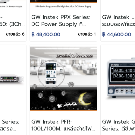
-
GW Instek PPX Series:
GW Instek L
0: (3Ch.
DC Power Supply ที่
ระบบซอฟท์แวร
แหล่งจ่าย
ออกแบบมาสำหรับงาน
ทดสอบ Char
ขายแล้ว 6
฿ 48,400.00
ขายแล้ว 1
฿ 44,600.00
บโปรแกรม
ทดลอง IoT
Discharge สำ
ก์ชันโหลด
แบตเตอรี่ (E
Storage Dev
Series:
GW Instek PFR-
GW Instek 
แสตรง
100L/100M: แหล่งจ่ายไฟ
Series: ดีซีเพ