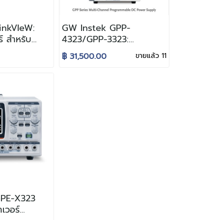
inkVIeW:
GW Instek GPP-
์ สำหรับ
4323/GPP-3323:
ge และ
Programmable DC
฿ 31,500.00
ขายแล้ว 11
หรับอุปกรณ์
Source + DC Electronic
nergy
Load Function
ice)
GPE-X323
าเวอร์