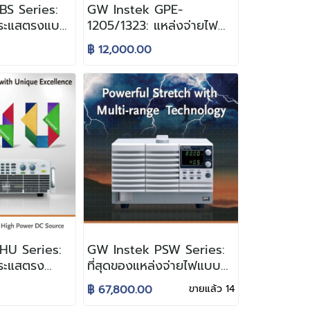
BS Series:
GW Instek GPE-
กระแสตรงแบบ
1205/1323: แหล่งจ่ายไฟ
Linear ความละเอียดสูง
฿ 12,000.00
ve
สำหรับงานวัดที่ต้องการ
al DC Power
ความนิ่งและแม่นยำ
รับงานทดสอบ
ภัณฑ์ไฟฟ้า
HU Series:
GW Instek PSW Series:
ระแสตรง
ที่สุดของแหล่งจ่ายไฟแบบ
ัดรัด รองรับ
ปรับค่าได้ สำหรับทุกความ
฿ 67,800.00
ขายแล้ว 14
llel สูงสุด
ต้องการ (Single Unit,