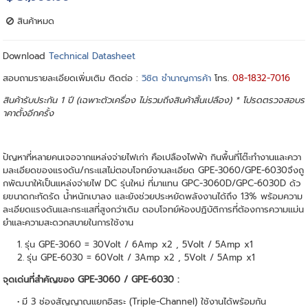
สินค้าหมด
Download
Technical Datasheet
สอบถามรายละเอียดเพิ่มเติม ติดต่อ :
วิชิต ชำนาญการค้า
โทร.
08-1832-7016
สินค้ารับประกัน 1 ปี (เฉพาะตัวเครื่อง ไม่รวมถึงสินค้าสิ้นเปลือง) * โปรดตรวจสอบร
าคาตั้งอีกครั้ง
ปัญหาที่หลายคนเจอจากแหล่งจ่ายไฟเก่า คือเปลืองไฟฟ้า กินพื้นที่โต๊ะทำงานและควา
มละเอียดของแรงดัน/กระแสไม่ตอบโจทย์งานละเอียด GPE-3060/GPE-6030จึงถู
กพัฒนาให้เป็นแหล่งจ่ายไฟ DC รุ่นใหม่ ที่มาแทน GPC-3060D/GPC-6030D ด้ว
ยขนาดกะทัดรัด น้ำหนักเบาลง และยังช่วยประหยัดพลังงานได้ถึง 13% พร้อมความ
ละเอียดแรงดันและกระแสที่สูงกว่าเดิม ตอบโจทย์ห้องปฏิบัติการที่ต้องการความแม่น
ยำและความสะดวกสบายในการใช้งาน
รุ่น GPE-3060 = 30Volt / 6Amp x2 , 5Volt / 5Amp x1
รุ่น GPE-6030 = 60Volt / 3Amp x2 , 5Volt / 5Amp x1
จุดเด่นที่สำคัญของ GPE-3060 / GPE-6030 :
มี 3 ช่องสัญญาณแยกอิสระ (Triple-Channel) ใช้งานได้พร้อมกัน