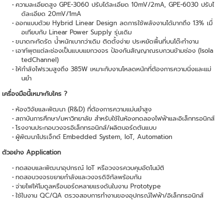
ความละเอียดสูง GPE-3060 ปรับได้ละเอียด 10mV/2mA, GPE-6030 ปรับไ
ด้ละเอียด 20mV/1mA
ออกแบบด้วย Hybrid Linear Design ลดการใช้พลังงานได้มากถึง 13% เมื่
อเทียบกับ Linear Power Supply รุ่นเดิม
ขนาดกะทัดรัด น้ำหนักเบากว่าเดิม ติดตั้งง่าย ประหยัดพื้นที่บนโต๊ะทำงาน
เอาท์พุตแต่ละช่องเป็นแบบแยกวงจร ป้องกันสัญญาณรบกวนข้ามช่อง (Isola
tedChannel)
ให้กำลังไฟรวมสูงถึง 385W เหมาะกับงานโหลดหนักที่ต้องการความนิ่งและแม่
นยำ
เครื่องมือนี้เหมาะกับใคร ?
ห้องวิจัยและพัฒนา (R&D) ที่ต้องการความแม่นยำสูง
สถาบันการศึกษา/มหาวิทยาลัย สำหรับใช้ในห้องทดลองไฟฟ้าและอิเล็กทรอนิกส์
โรงงานประกอบวงจรอิเล็กทรอนิกส์/ผลิตบอร์ดต้นแบบ
ผู้พัฒนาโปรเจ็กต์ Embedded System, IoT, Automation
ตัวอย่าง Application
ทดสอบและพัฒนาอุปกรณ์ IoT หรือวงจรควบคุมอัตโนมัติ
ทดสอบวงจรขยายกำลังและวงจรดิจิทัลพร้อมกัน
จ่ายไฟให้โมดูลหรือบอร์ดหลายแรงดันในงาน Prototype
ใช้ในงาน QC/QA ตรวจสอบการทำงานของอุปกรณ์ไฟฟ้า/อิเล็กทรอนิกส์