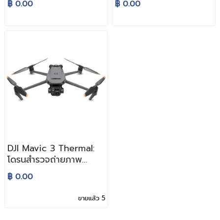
฿ 0.00
฿ 0.00
อุตสาหกรรม
อุตสาหกรรม ติดตั้งร่วม
กับ Acoustic Imaging
Camera เพื่อการตรวจ
สอบที่เหนือกว่า
DJI Mavic 3 Thermal:
โดรนสำรวจถ่ายภาพ
อุณหภูมิความร้อน ขนาด
฿ 0.00
พกพา
ขายแล้ว 5