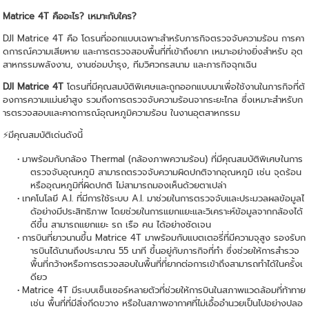
Matrice 4T คืออะไร? เหมาะกับใคร?
DJI Matrice 4T คือ โดรนที่ออกแบบเฉพาะสำหรับภารกิจตรวจจับความร้อน การคา
ดการณ์ความเสียหาย และการตรวจสอบพื้นที่ที่เข้าถึงยาก เหมาะอย่างยิ่งสำหรับ อุต
สาหกรรมพลังงาน, งานซ่อมบำรุง, ทีมวิศวกรสนาม และภารกิจฉุกเฉิน
DJI Matrice 4T
โดรนที่มีคุณสมบัติพิเศษและถูกออกแบบมาเพื่อใช้งานในภารกิจที่ต้
องการความแม่นยำสูง รวมถึงการตรวจจับความร้อนจากระยะไกล ซึ่งเหมาะสำหรับก
ารตรวจสอบและคาดการณ์อุณหภูมิความร้อน ในงานอุตสาหกรรม
⚡️มีคุณสมบัติเด่นดังนี้
มาพร้อมกับกล้อง Thermal (กล้องภาพความร้อน) ที่มีคุณสมบัติพิเศษในการ
ตรวจจับอุณหภูมิ สามารถตรวจจับความผิดปกติจากอุณหภูมิ เช่น จุดร้อน
หรืออุณหภูมิที่ผิดปกติ ไม่สามารถมองเห็นด้วยตาเปล่า
เทคโนโลยี A.I. ที่มีการใช้ระบบ A.I. มาช่วยในการตรวจจับและประมวลผลข้อมูลไ
ด้อย่างมีประสิทธิภาพ โดยช่วยในการแยกแยะและวิเคราะห์ข้อมูลจากกล้องได้
ดีขึ้น สามารถแยกแยะ รถ เรือ คน ได้อย่างชัดเจน
การบินที่ยาวนานขึ้น Matrice 4T มาพร้อมกับแบตเตอรี่ที่มีความจุสูง รองรับก
ารบินได้นานถึงประมาณ 55 นาที ขึ้นอยู่กับภารกิจที่ทำ ซึ่งช่วยให้การสำรวจ
พื้นที่กว้างหรือการตรวจสอบในพื้นที่ที่ยากต่อการเข้าถึงสามารถทำได้ในครั้งเ
ดียว
Matrice 4T มีระบบเซ็นเซอร์หลายตัวที่ช่วยให้การบินในสภาพแวดล้อมที่ท้าทาย
เช่น พื้นที่ที่มีสิ่งกีดขวาง หรือในสภาพอากาศที่ไม่เอื้ออำนวยเป็นไปอย่างปลอ