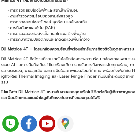
Matrice 4T เหมาะกับงานประเภทใดบ้าง?
การตรวจสอบโรงไฟฟ้าและสถานีไฟฟ้าย่อย
งานสำรวจความร้อนของสายส่งแรงสูง
การตรวจสอบโซลาร์เซลล์ จุดร้อน และโหลดเกิน
ภารกิจค้นหาและกู้ภัย (SAR)
การตรวจสอบท่อส่งแก๊ส และโครงสร้างพื้นฐาน
การรักษาความปลอดภัยและลาดตระเวนพื้นที่กว้าง
DJI Matrice 4T – โดรนกล้องความร้อนที่พร้อมสำหรับภารกิจจริงในอุตสาหกรรม
DJI Matrice 4T คือโดรนที่รวมเทคโนโลยีกล้องภาพความร้อน กล้องเทเลหลายระยะ
ระบบ AI และการบินที่เสถียรไว้ในเครื่องเดียว รองรับภารกิจตรวจจับความร้อน, กา
รลาดตระเวน, งานฉุกเฉิน และการบินในสภาพแวดล้อมที่ท้าทาย พร้อมทั้งฟังก์ชัน H
ight-Res Thermal Imaging และ Laser Range Finder ที่แม่นยำระดับอุตสาหก
รรม
ไม่แน่ใจว่า DJI Matrice 4T เหมาะกับงานของคุณหรือไม่?ติดต่อทีมผู้เชี่ยวชาญของ
เราเพื่อปรึกษาและแนะนำโซลูชันที่ตรงกับภารกิจของคุณได้ฟรี