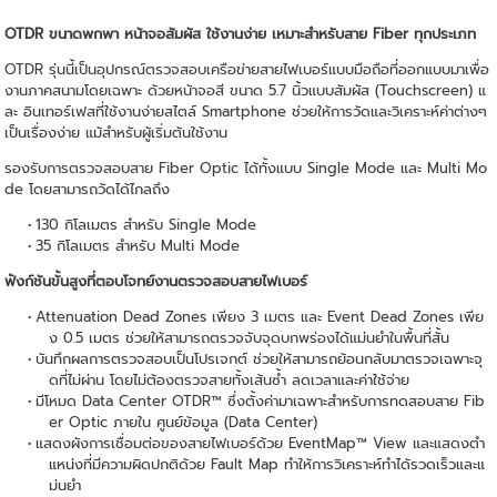
OTDR ขนาดพกพา หน้าจอสัมผัส ใช้งานง่าย เหมาะสำหรับสาย Fiber ทุกประเภท
OTDR รุ่นนี้เป็นอุปกรณ์ตรวจสอบเครือข่ายสายไฟเบอร์แบบมือถือที่ออกแบบมาเพื่อ
งานภาคสนามโดยเฉพาะ ด้วยหน้าจอสี ขนาด 5.7 นิ้วแบบสัมผัส (Touchscreen) แ
ละ อินเทอร์เฟสที่ใช้งานง่ายสไตล์ Smartphone ช่วยให้การวัดและวิเคราะห์ค่าต่างๆ
เป็นเรื่องง่าย แม้สำหรับผู้เริ่มต้นใช้งาน
รองรับการตรวจสอบสาย Fiber Optic ได้ทั้งแบบ Single Mode และ Multi Mo
de โดยสามารถวัดได้ไกลถึง
130 กิโลเมตร สำหรับ Single Mode
35 กิโลเมตร สำหรับ Multi Mode
ฟังก์ชันขั้นสูงที่ตอบโจทย์งานตรวจสอบสายไฟเบอร์
Attenuation Dead Zones เพียง 3 เมตร และ Event Dead Zones เพีย
ง 0.5 เมตร ช่วยให้สามารถตรวจจับจุดบกพร่องได้แม่นยำในพื้นที่สั้น
บันทึกผลการตรวจสอบเป็นโปรเจกต์ ช่วยให้สามารถย้อนกลับมาตรวจเฉพาะจุ
ดที่ไม่ผ่าน โดยไม่ต้องตรวจสายทั้งเส้นซ้ำ ลดเวลาและค่าใช้จ่าย
มีโหมด Data Center OTDR™ ซึ่งตั้งค่ามาเฉพาะสำหรับการทดสอบสาย Fib
er Optic ภายใน ศูนย์ข้อมูล (Data Center)
แสดงผังการเชื่อมต่อของสายไฟเบอร์ด้วย EventMap™ View และแสดงตำ
แหน่งที่มีความผิดปกติด้วย Fault Map ทำให้การวิเคราะห์ทำได้รวดเร็วและแ
ม่นยำ