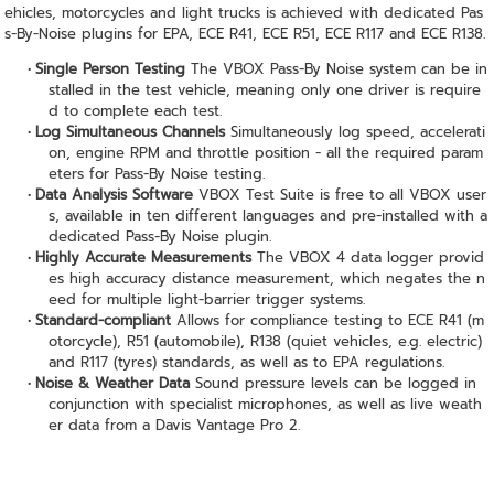
ehicles, motorcycles and light trucks is achieved with dedicated Pas
s-By-Noise plugins for EPA, ECE R41, ECE R51, ECE R117 and ECE R138.
Single Person Testing
The VBOX Pass-By Noise system can be in
stalled in the test vehicle, meaning only one driver is require
d to complete each test.
Log Simultaneous Channels
Simultaneously log speed, accelerati
on, engine RPM and throttle position - all the required param
eters for Pass-By Noise testing.
Data Analysis Software
VBOX Test Suite is free to all VBOX user
s, available in ten different languages and pre-installed with a
dedicated Pass-By Noise plugin.
Highly Accurate Measurements
The VBOX 4 data logger provid
es high accuracy distance measurement, which negates the n
eed for multiple light-barrier trigger systems.
Standard-compliant
Allows for compliance testing to ECE R41 (m
otorcycle), R51 (automobile), R138 (quiet vehicles, e.g. electric)
and R117 (tyres) standards, as well as to EPA regulations.
Noise & Weather Data
Sound pressure levels can be logged in
conjunction with specialist microphones, as well as live weath
er data from a Davis Vantage Pro 2.