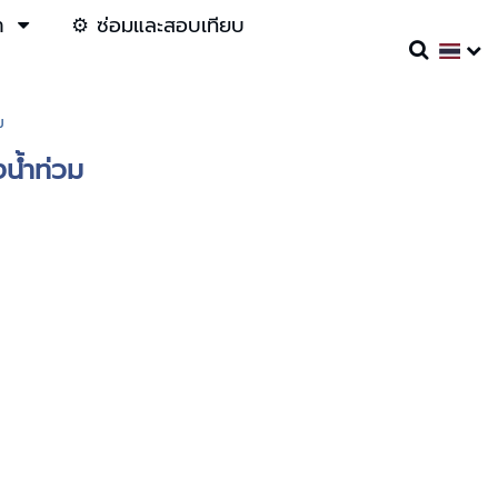
า
⚙️ ซ่อมและสอบเทียบ
ม
งน้ำท่วม