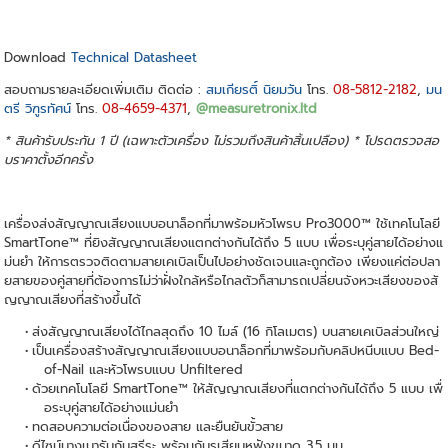
Download
Technical Datasheet
สอบถามรายละเอียดเพิ่มเติม ติดต่อ :
สมเกียรติ์ นิยมวัน
โทร.
08-5812-2182
,
มน
ตรี วิฑูรทัศน์
โทร.
08-4659-4371
,
@measuretronix.ltd
* สินค้ารับประกัน 1 ปี (เฉพาะตัวเครื่อง ไม่รวมถึงสินค้าสิ้นเปลือง) * โปรดตรวจสอ
บราคาตั้งอีกครั้ง
เครื่องส่งสัญญาณเสียงแบบอนาล็อกที่มาพร้อมหัวโพรบ Pro3000™ ใช้เทคโนโลยี
SmartTone™ ที่ยิงสัญญาณเสียงแตกต่างกันได้ถึง 5 แบบ เพื่อระบุคู่สายได้อย่างแ
ม่นยำ ให้การตรวจติดตามสายเคเบิลเป็นไปอย่างชัดเจนและถูกต้อง เพียงแค่ต่อปลา
ยสายของคู่สายที่ต้องการไม่ว่าฝั่งใกล้หรือไกลตัวก็สามารถเปลี่ยนจังหวะเสียงของสั
ญญาณเสียงที่สร้างขึ้นได้
ส่งสัญญาณเสียงได้ไกลสุดถึง 10 ไมล์ (16 กิโลเมตร) บนสายเคเบิลส่วนใหญ่
เป็นเครื่องสร้างสัญญาณเสียงแบบอนาล็อกที่มาพร้อมกับคลิปหนีบแบบ Bed-
of-Nail และหัวโพรบแบบ Unfiltered
ด้วยเทคโนโลยี SmartTone™ ให้สัญญาณเสียงที่แตกต่างกันได้ถึง 5 แบบ เพื่
อระบุคู่สายได้อย่างแม่นยำ
ทดสอบความต่อเนื่องของสาย และยืนยันขั้วสาย
ดีไซน์บางเบารับกับสรีระ พร้อมกับรูเสียบหูฟังขนาด 3.5 มม.