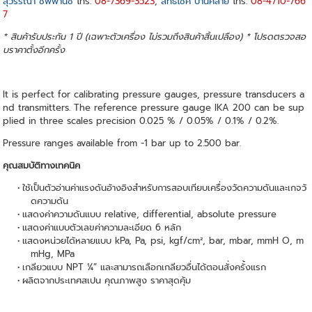
สุวรรณา ชีพพานิช
โทร.
08-7369-3523
,
สิทธิโชค ปานคล้าย
โทร.
08-4710-766
7
* สินค้ารับประกัน 1 ปี (เฉพาะตัวเครื่อง ไม่รวมถึงสินค้าสิ้นเปลือง) * โปรดตรวจสอ
บราคาตั้งอีกครั้ง
It is perfect for calibrating pressure gauges, pressure transducers a
nd transmitters. The reference pressure gauge IKA 200 can be sup
plied in three scales precision 0.025 % / 0.05% / 0.1% / 0.2%.
Pressure ranges available from -1 bar up to 2.500 bar.
คุณสมบัติทางเทคนิค
ใช้เป็นตัวอ่านค่าแรงดันอ้างอิงสำหรับการสอบเทียบเครื่องวัดความดันและเกจวั
ดความดัน
แสดงค่าความดันแบบ relative, differential, absolute pressure
แสดงค่าแบบตัวเลขค่าความละเอียด 6 หลัก
แสดงหน่วยได้หลายแบบ kPa, Pa, psi, kgf/cm², bar, mbar, mmH O, m
mHg, MPa
เกลียวแบบ NPT ¼” และสามารถเลือกเกลียวอื่นได้ตอนสั่งครั้งแรก
ผลิตจากประเทศสเปน คุณภาพสูง ราคาสุดคุ้ม