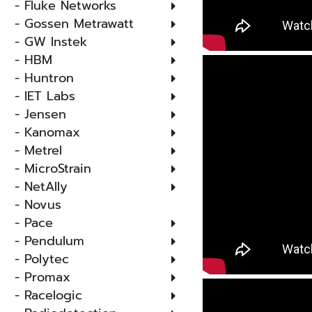
- Fluke Networks
- Gossen Metrawatt
- GW Instek
- HBM
- Huntron
- IET Labs
- Jensen
- Kanomax
- Metrel
- MicroStrain
- NetAlly
- Novus
- Pace
- Pendulum
- Polytec
- Promax
- Racelogic