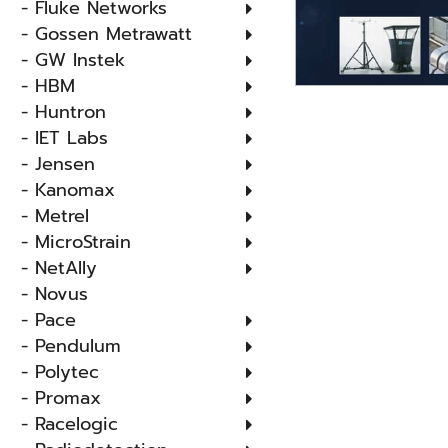
- Fluke Networks
- Gossen Metrawatt
- GW Instek
- HBM
- Huntron
- IET Labs
- Jensen
- Kanomax
- Metrel
- MicroStrain
- NetAlly
- Novus
- Pace
- Pendulum
- Polytec
- Promax
- Racelogic