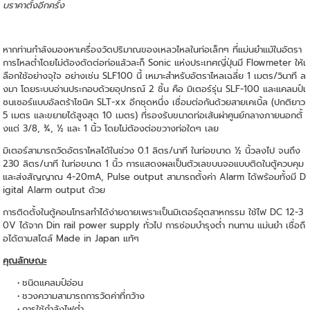
บราคาตั้งอีกครั้ง
หากท่านกำลังมองหาเครื่องวัดปริมาณของเหลวไหลในท่อเล็กๆ ที่แม่นยำแม้ในอัตรา
การไหลต่ำโดยไม่ต้องตัดต่อท่อแล้วละก็ Sonic แห่งประเทศญี่ปุ่นมี Flowmeter ให้เ
ลือกใช้อย่างจุใจ อย่างเช่น SLF100 นี้ เหมาะสำหรับอัตราไหลเฉลี่ย 1 เมตร/วินาที ล
งมา โดยระบบอ่านประกอบด้วยอุปกรณ์ 2 ชิ้น คือ มิเตอร์รุ่น SLF-100 และแคลมป์เ
ซนเซอร์แบบอัลตร้าโซนิค SLT-xx อีกชุดหนึ่ง เชื่อมต่อกันด้วยสายเคเบิ้ล (ปกติยาว
5 เมตร และขยายได้สูงสุด 10 เมตร) ที่รองรับขนาดท่อเส้นผ่าศูนย์กลางภายนอกตั้
งแต่ 3/8, ¾, ½ และ 1 นิ้ว โดยไม่ต้องต่อขวางท่อใดๆ เลย
มิเตอร์สามารถวัดอัตราไหลได้ในช่วง 0.1 ลิตร/นาที ในท่อขนาด ½ นิ้วลงไป จนถึง
230 ลิตร/นาที ในท่อขนาด 1 นิ้ว การแสดงผลเป็นตัวเลขบนจอแบบติดในตู้ควบคุม
และส่งสัญญาณ 4-20mA, Pulse output สามารถตั้งค่า Alarm ได้พร้อมทั้งมี D
igital Alarm output ด้วย
การติดตั้งในตู้คอนโทรลทำได้ง่ายดายเพราะเป็นมิเตอร์อุตสาหกรรม ใช้ไฟ DC 12-3
0V ได้จาก Din rail power supply ทั่วไป การซ่อมบำรุงต่ำ ทนทาน แม่นยำ เชื่อถื
อได้ตามสไตล์ Made in Japan แท้ๆ
คุณลักษณะ
ชนิดแคลมป์อ่อน
ชวงความสามารถการวัดค่าที่กว้าง
การใช้กําลังไฟต่ำ