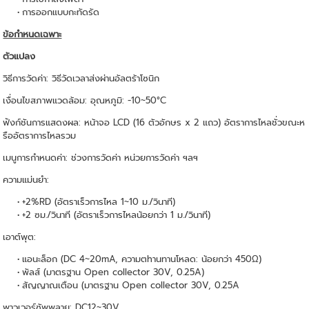
การออกแบบกะทัดรัด
ข้อกําหนดเฉพาะ
ตัวแปลง
วิธีการวัดค่า: วิธีวัดเวลาส่งผ่านอัลตร้าโซนิก
เงื่อนไขสภาพแวดล้อม: อุณหภูมิ: -10~50°C
ฟังก์ชันการแสดงผล: หน้าจอ LCD (16 ตัวอักษร x 2 แถว) อัตราการไหลชั่วขณะห
รืออัตราการไหลรวม
เมนูการกําหนดค่า: ช่วงการวัดค่า หน่วยการวัดค่า ฯลฯ
ความแม่นยํา:
+2%RD (อัตราเร็วการไหล 1~10 ม./วินาที)
+2 ซม./วินาที (อัตราเร็วการไหลน้อยกว่า 1 ม./วินาที)
เอาต์พุต:
แอนะล็อก (DC 4~20mA, ความตhานทานโหลด: น้อยกว่า 450Ω)
พัลส์ (มาตรฐาน Open collector 30V, 0.25A)
สัญญาณเตือน (มาตรฐาน Open collector 30V, 0.25A
พาวเวอร์ซัพพลาย: DC12~30V