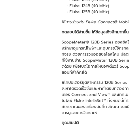
Fluke-124B (40 MHz)
Fluke-125B (40 MHz)
ใช้งานร่วมกับ Fluke Connect® Mobil
ทดสอบได้ง่ายขึ้น ให้ข้อมูลเชิงลึกมากขึ
ScopeMeter® 120B Series ออสซิลโลส
งรักษาอุปกรณ์ไฟฟ้าและอุปกรณ์จักรกลไ
ท้จริง ด้วยการรวมออสซิลโลสโคป มัลติมิ
ที่ใช้งานง่าย ScopeMeter 120B Ser
ด้ด้วย เพื่อเปิดโอกาสให้ซอฟต์แวร์ Sc
สอบที่สำคัญได้
สโคปมิเตอร์อุตสาหกรรม 120B Series ปร
ญหาได้รวดเร็วขึ้นและหาคำตอบที่ต้องก
เกอร์ Connect and View™ และเทคโนโลยีก
โนโลยี Fluke IntellaSet™ ทั้งหมดนี้ทำ
สัญญาณของเครื่องบันทึก สัญญาณชนิดมาค
การดูและการวิเคราะห์
คุณสมบัติ