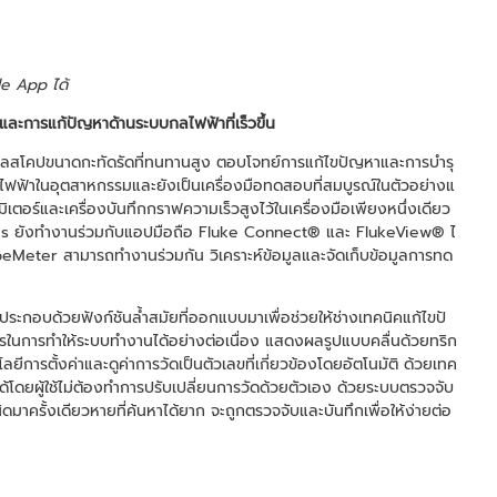
e App ได้
้นและการแก้ปัญหาด้านระบบกลไฟฟ้าที่เร็วขึ้น
โคปขนาดกะทัดรัดที่ทนทานสูง ตอบโจทย์การแก้ไขปัญหาและการบำรุ
ฟฟ้าในอุตสาหกรรมและยังเป็นเครื่องมือทดสอบที่สมบูรณ์ในตัวอย่างแ
เตอร์และเครื่องบันทึกกราฟความเร็วสูงไว้ในเครื่องมือเพียงหนึ่งเดียว
ies ยังทำงานร่วมกับแอปมือถือ Fluke Connect® และ FlukeView® ไ
opeMeter สามารถทำงานร่วมกัน วิเคราะห์ข้อมูลและจัดเก็บข้อมูลการทด
ะกอบด้วยฟังก์ชันล้ำสมัยที่ออกแบบมาเพื่อช่วยให้ช่างเทคนิคแก้ไขปั
ารในการทำให้ระบบทำงานได้อย่างต่อเนื่อง แสดงผลรูปแบบคลื่นด้วยทริก
ารตั้งค่าและดูค่าการวัดเป็นตัวเลขที่เกี่ยวข้องโดยอัตโนมัติ ด้วยเทค
ได้โดยผู้ใช้ไม่ต้องทำการปรับเปลี่ยนการวัดด้วยตัวเอง ด้วยระบบตรวจจับ
รั้งเดียวหายที่ค้นหาได้ยาก จะถูกตรวจจับและบันทึกเพื่อให้ง่ายต่อ