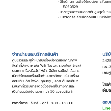
ดีไซน์ทนทานเพื่อให้ทนต่อการสั่น
EC60529
มาตรฐานความปลอดภัยสูงสุดในวงก
แบตเตอรี่ลิเธียมไอออนแบบชาร์จไฟใหม่
จําหน่ายและบริการสินค้า
บริษ
ศูนย์รวมและผู้จําหน่ายเครื่องมือทดสอบคุณภาพ
24
2
สินค้าที่จําหน่าย เช่น Wifi Tester, ระบบโซล่าร์เซลล์
เขตว
ประเภทเครื่องมือวัดไฟฟ้า, อิเล็กทรอนิกส์, สื่อสาร,
เลขผ
เน็ตเวิร์กและเครื่องมือด้านมาตรวิทยา เช่น เครื่อง
สอบเทียบด้านไฟฟ้า, อุณหภูมิ, ความดันและอื่น ๆ
โทรศั
มีสินค้าที่ได้รับการแต่งตั้งอย่างเป็นทางการและ
อีเมล
เป็นที่ยอมรับใช้งานมากกว่า 50 แบรนด์สินค้า
สอบถา
เวลาทำการ
: จันทร์ - ศุกร์ 8:00 - 17:00 น.
Line