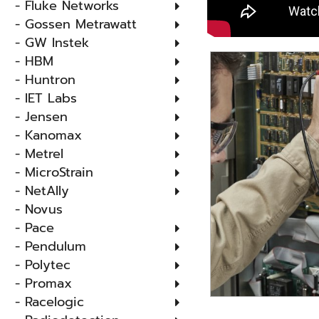
- Fluke Networks
- Gossen Metrawatt
- GW Instek
- HBM
- Huntron
- IET Labs
- Jensen
- Kanomax
- Metrel
- MicroStrain
- NetAlly
- Novus
- Pace
- Pendulum
- Polytec
- Promax
- Racelogic