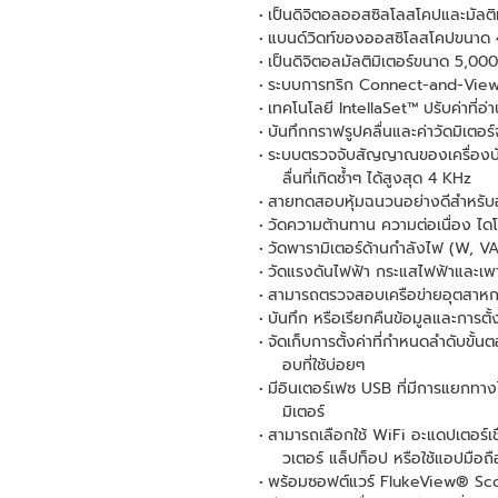
เป็นดิจิตอลออสซิลโลสโคปและมัลติ
แบนด์วิดท์ของออสซิโลสโคปขนาด 4
เป็นดิจิตอลมัลติมิเตอร์ขนาด 5,0
ระบบการทริก Connect-and-View™ ที
เทคโนโลยี IntellaSet™ ปรับค่าที่อ
บันทึกกราฟรูปคลื่นและค่าวัดมิเตอร
ระบบตรวจจับสัญญาณของเครื่องบัน
ลื่นที่เกิดซ้ำๆ ได้สูงสุด 4 KHz
สายทดสอบหุ้มฉนวนอย่างดีสำหรับ
วัดความต้านทาน ความต่อเนื่อง ได
วัดพารามิเตอร์ด้านกำลังไฟ (W, VA
วัดแรงดันไฟฟ้า กระแสไฟฟ้าและเพา
สามารถตรวจสอบเครือข่ายอุตสาหก
บันทึก หรือเรียกคืนข้อมูลและการตั้
จัดเก็บการตั้งค่าที่กำหนดลำดับขั
อบที่ใช้บ่อยๆ
มีอินเตอร์เฟซ USB ที่มีการแยกทาง
มิเตอร์
สามารถเลือกใช้ WiFi อะแดปเตอร์เ
วเตอร์ แล็ปท็อป หรือใช้แอปมือ
พร้อมซอฟต์แวร์ FlukeView® S