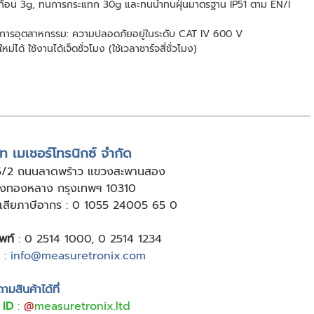
สะเทือน 3g, ทนการกระแทก 30g และทนน้ำทนฝุ่นมาตรฐาน IP51 ตาม EN/I
ารอุตสาหกรรม: ความปลอดภัยอยู่ในระดับ CAT IV 600 V
ได้ ใช้งานได้เจ็ดชั่วโมง (ใช้เวลาชาร์จสี่ชั่วโมง)
ัท เมเชอร์โทรนิกซ์ จำกัด
5/2 ถนนลาดพร้าว แขวงสะพานสอง
ังทองหลาง กรุงเทพฯ 10310
ู้เสียภาษีอากร : 0 1055 24005 65 0
พท์
:
0 2514 1000
,
0 2514 1234
:
info@measuretronix.com
มสินค้าได้ที่
 ID
:
@
measuretronix.ltd