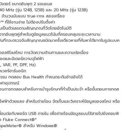
มิเตอร์ ขนาดอินพุต 2 แชนแนล
0 MHz (รุ่น 124B, 125B) และ 20 MHz (รุ่น 123B)
00 จำนวนนับแบบ true-rms สองเครื่อง
่ใช้งานง่าย ไม่ต้องปรับตั้งค่า
่านเป็นตัวเลขตามสัญญาณที่วัดโดยอัตโนมัติ
์จากอินพุตคู่สำหรับดูข้อมูลแนวโน้มที่ครอบคลุมระยะเวลานาน
ทึกจะตรวจจับสัญญาณชนิดมาครั้งเดียวหายที่ค้นหาได้ยากในรูปแบบค
ออสซิโลสโคป การวัดความต้านทานและความต่อเนื่อง
โอดและมิเตอร์ความจุไฟฟ้า
, VAR, PF, DPF, Hz)
เวอร์ฮาร์มอนิก
รรม ทดสอบ Bus Health กำหนดระดับอ้างอิงได้
งค่าอุปกรณ์
้นตอนการทดสอบสำหรับการบำรุงรักษาที่ทำเป็นประจำ หรือขั้นตอนการทดส
ไฟฟ้าด้วยแสง สำหรับถ่ายโอน จัดเก็บและวิเคราะห์ข้อมูลของสโคป หรือ
ชื่อมต่อกับพอร์ต USB ภายใน เพื่อถ่ายโอนข้อมูลแบบไร้สายไปยังคอมพิ
ถือ Fluke Connect®*
copeMeter® สำหรับ Windows®