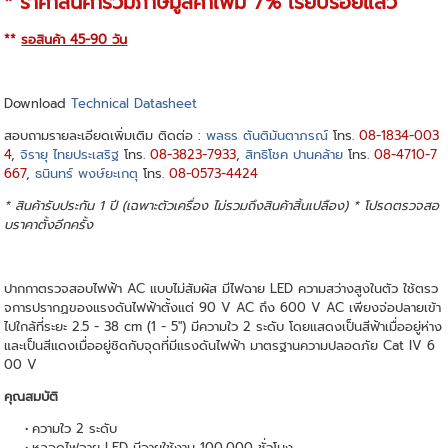
* ราคาสินค้ารวมภาษีมูลค่าเพิ่ม 7% เรียบร้อยแล้ว
**
รอสินค้า 45-90 วัน
Download
Technical Datasheet
สอบถามรายละเอียดเพิ่มเติม ติดต่อ :
พลธร ตันติมันตาภรณ์
โทร.
08-1834-003
4
,
จิรายุ ไทยประเสริฐ
โทร.
08-3823-7933
,
สิทธิโชค ปานคล้าย
โทร.
08-4710-7
667
,
ธนินทร์ พงษ์ยะเกตุ
โทร.
08-0573-4424
* สินค้ารับประกัน 1 ปี (เฉพาะตัวเครื่อง ไม่รวมถึงสินค้าสิ้นเปลือง) * โปรดตรวจสอ
บราคาตั้งอีกครั้ง
ปากกาตรวจสอบไฟฟ้า AC แบบไม่สัมผัส มีไฟฉาย LED ความสว่างสูงในตัว ใช้ตรว
จการปรากฏของแรงดันไฟฟ้าตั้งแต่ 90 V AC ถึง 600 V AC เพียงจ่อปลายเข้า
ไปใกล้ที่ระยะ 2.5 - 38 cm (1 - 5") มีความใว 2 ระดับ โดยแสดงเป็นสีฟ้าเมื่ออยู่ห่าง
และเป็นสีแดงเมื่ออยู่ชิดกับจุดที่มีแรงดันไฟฟ้า มาตรฐานความปลอดภัย Cat IV 6
00 V
คุณสมบัติ
ความใว 2 ระดับ
หลอดไฟฉาย LED มีอายุใช้งาน 100,000 ชั่วโมง