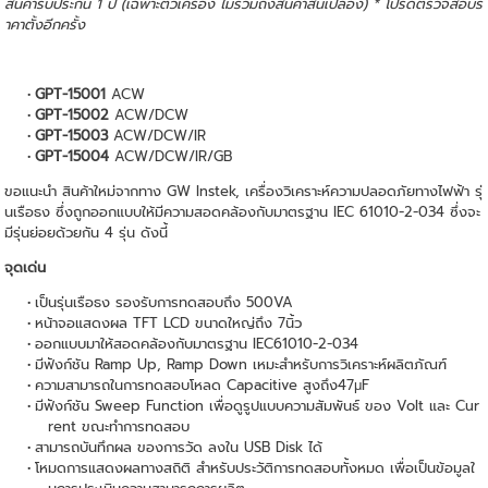
สินค้ารับประกัน 1 ปี (เฉพาะตัวเครื่อง ไม่รวมถึงสินค้าสิ้นเปลือง) * โปรดตรวจสอบร
าคาตั้งอีกครั้ง
GPT-15001
ACW
GPT-15002
ACW/DCW
GPT-15003
ACW/DCW/IR
GPT-15004
ACW/DCW/IR/GB
ขอแนะนำ สินค้าใหม่จากทาง GW Instek, เครื่องวิเคราะห์ความปลอดภัยทางไฟฟ้า รุ่
นเรือธง ซึ่งถูกออกแบบให้มีความสอดคล้องกับมาตรฐาน IEC 61010-2-034 ซึ่งจะ
มีรุ่นย่อยด้วยกัน 4 รุ่น ดังนี้
จุดเด่น
เป็นรุ่นเรือธง รองรับการทดสอบถึง 500VA
หน้าจอแสดงผล TFT LCD ขนาดใหญ่ถึง 7นิ้ว
ออกแบบมาให้สอดคล้องกับมาตรฐาน IEC61010-2-034
มีฟังก์ชัน Ramp Up, Ramp Down เหมะสำหรับการวิเคราะห์ผลิตภัณฑ์
ความสามารถในการทดสอบโหลด Capacitive สูงถึง47μF
มีฟังก์ชัน Sweep Function เพื่อดูรูปแบบความสัมพันธ์ ของ Volt และ Cur
rent ขณะทำการทดสอบ
สามารถบันทึกผล ของการวัด ลงใน USB Disk ได้
โหมดการแสดงผลทางสถิติ สำหรับประวัติการทดสอบทั้งหมด เพื่อเป็นข้อมูลใ