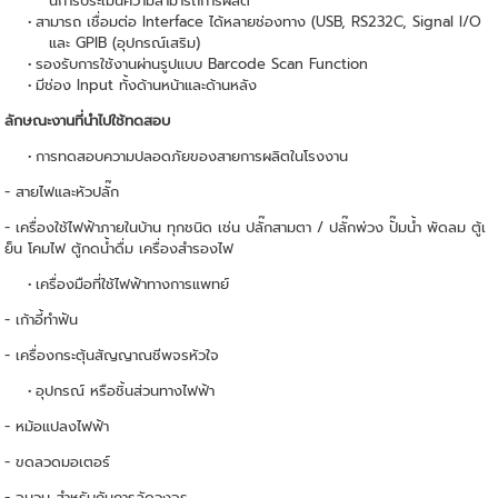
นการประเมินความสามารถการผลิต
สามารถ เชื่อมต่อ Interface ได้หลายช่องทาง (USB, RS232C, Signal I/O
และ GPIB (อุปกรณ์เสริม)
รองรับการใช้งานผ่านรูปแบบ Barcode Scan Function
มีช่อง Input ทั้งด้านหน้าและด้านหลัง
ลักษณะงานที่นำไปใช้ทดสอบ
การทดสอบความปลอดภัยของสายการผลิตในโรงงาน
- สายไฟและหัวปลั๊ก
- เครื่องใช้ไฟฟ้าภายในบ้าน ทุกชนิด เช่น ปลั๊กสามตา / ปลั๊กพ่วง ปั๊มน้ำ พัดลม ตู้เ
ย็น โคมไฟ ตู้กดน้ำดื่ม เครื่องสำรองไฟ
เครื่องมือที่ใช้ไฟฟ้าทางการแพทย์
- เก้าอี้ทำฟัน
- เครื่องกระตุ้นสัญญาณชีพจรหัวใจ
อุปกรณ์ หรือชิ้นส่วนทางไฟฟ้า
- หม้อแปลงไฟฟ้า
- ขดลวดมอเตอร์
- ฉนวน สำหรับกันการลัดวงจร