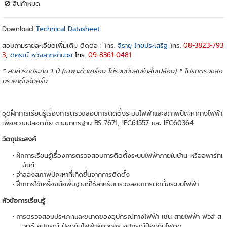
สินค้าหมด
Download
Technical Datasheet
สอบถามรายละเอียดเพิ่มเติม ติดต่อ : โทร.
จิรายุ ไทยประเสริฐ
โทร.
08-3823-793
3
,
ดิศรณ์ หวังลาภอำนวย
โทร.
09-8361-0481
* สินค้ารับประกัน 1 ปี (เฉพาะตัวเครื่อง ไม่รวมถึงสินค้าสิ้นเปลือง) * โปรดตรวจสอ
บราคาตั้งอีกครั้ง
ชุดฝึกการเรียนรู้เรื่องการตรวจสอบการติดตั้งระบบไฟฟ้าและสภาพปัญหาทางไฟฟ้า
เพื่อความปลอดภัย ตามมาตรฐาน BS 7671, IEC61557 และ IEC60364
วัตถุประสงค์
ฝึกการเรียนรู้เรื่องการตรวจสอบการติดตั้งระบบไฟฟ้าภายในบ้าน หรืออพาร์ทเ
ม้นท์
จำลองสภาพปัญหาที่เกิดขึ้นจากการติดตั้ง
ฝึกการใช้เครื่องมือพื้นฐานที่ใช้สำหรับตรวจสอบการติดตั้งระบบไฟฟ้า
หัวข้อการเรียนรู้
การตรวจสอบประเภทและขนาดของอุปกรณ์ทางไฟฟ้า เช่น สายไฟฟ้า ฟิวส์ ส
วิตช์ อุปกรณ์ ป้องกันไฟฟ้าลัดวงจร อุปกรณ์ป้องกันไฟดูด