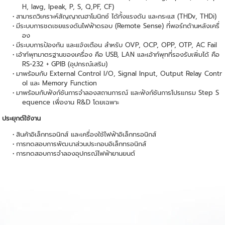
H, Iavg, Ipeak, P, S, Q,PF, CF)
สามารถวิเคราะห์สัญญาณฮาโมนิกซ์ ได้ทั้งแรงดัน และกระแส (THDv, THDi)
มีระบบการชดเชยแรงดันไฟฟ้าดรอบ (Remote Sense) ที่พอร์ทด้านหลังเครื่
อง
มีระบบการป้องกัน และแจ้งเตือน สำหรับ OVP, OCP, OPP, OTP, AC Fail
เอ้าท์พุทมาตรฐานของเครื่อง คือ USB, LAN และเอ้าท์พุทที่รองรับเพิ่มได้ คือ
RS-232 + GPIB (อุปกรณ์เสริม)
มาพร้อมกับ External Control I/O, Signal Input, Output Relay Contr
ol และ Memory Function
มาพร้อมกับฟังก์ชันการจำลองสถานการณ์ และฟังก์ชันการโปรแกรม Step S
equence เพื่องาน R&D โดยเฉพาะ
ประยุกต์ใช้งาน
สินค้าอิเล็กทรอนิกส์ และเครื่องใช้ไฟฟ้าอิเล็กทรอนิกส์
การทดสอบการพัฒนาส่วนประกอบอิเล็กทรอนิกส์
การทดสอบการจำลองอุปกรณ์ไฟฟ้ายานยนต์