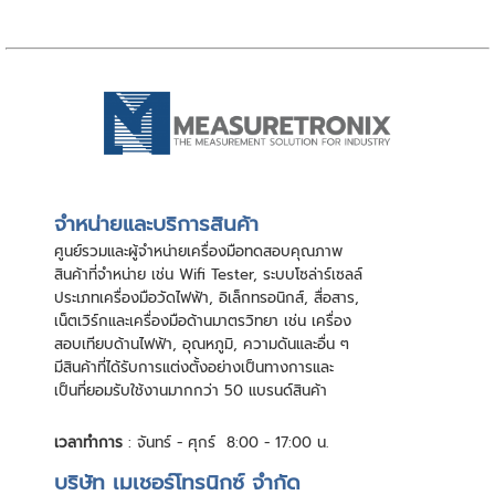
จําหน่ายและบริการสินค้า
ศูนย์รวมและผู้จําหน่ายเครื่องมือทดสอบคุณภาพ
สินค้าที่จําหน่าย เช่น Wifi Tester, ระบบโซล่าร์เซลล์
ประเภทเครื่องมือวัดไฟฟ้า, อิเล็กทรอนิกส์, สื่อสาร,
เน็ตเวิร์กและเครื่องมือด้านมาตรวิทยา เช่น เครื่อง
สอบเทียบด้านไฟฟ้า, อุณหภูมิ, ความดันและอื่น ๆ
มีสินค้าที่ได้รับการแต่งตั้งอย่างเป็นทางการและ
เป็นที่ยอมรับใช้งานมากกว่า 50 แบรนด์สินค้า
เวลาทำการ
: จันทร์ - ศุกร์ 8:00 - 17:00 น.
บริษัท เมเชอร์โทรนิกซ์ จำกัด