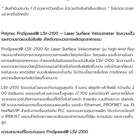
* สินค้ารับประกัน 1 ปี (เฉพาะตัวเครื่อง ไม่รวมถึงสินค้าสิ้นเปลือง) * โปรดตรวจสอ
บราคาตั้งอีกครั้ง
Polytec ProSpeed® LSV-2100 — Laser Surface Velocimeter วัดความเร็ว
และความยาวแบบไม่สัมผัส สำหรับกระบวนการผลิตอุตสาหกรรม
ProSpeed® LSV-2100 คือ Laser Surface Velocimeter รุ่น high-end ที่ออ
กแบบมาสำหรับการควบคุมกระบวนการผลิตวัสดุต่อเนื่อง วัสดุแผ่น และชิ้นงานในสา
ยการผลิตอุตสาหกรรม ด้วยเทคโนโลยีเลเซอร์แบบไม่สัมผัส LSV-2100 วัดความเร็ว
และความยาวของวัสดุได้อย่างแม่นยำโดยไม่ต้องสัมผัสผิวชิ้นงาน ขจัดปัญหาที่พบบ่
อยในระบบ encoder แบบสัมผัสแบบดั้งเดิม ไม่ว่าจะเป็นการลื่นไถล การสึกหรอ หรื
อความเสียหายต่อผิววัสดุที่บอบบาง
LSV-2100 โดดเด่นด้วยระยะทำงานสูงสุดถึง 3 เมตร depth-of-field กว้างถึง 2
00 มิลลิเมตร และรองรับช่วงความเร็วสูงสุด ±7,700 เมตรต่อนาที นอกจากนี้ยังส
ามารถตรวจจับทิศทางการเคลื่อนที่ได้ทั้งไปข้างหน้า ข้างหลัง รวมถึงสภาวะ stands
till ระบบมาพร้อมการเชื่อมต่อแบบครบครัน รองรับ Ethernet, PROFINET และ Et
herNet/IP สำหรับการเชื่อมต่อกับ PLC และระบบควบคุมการผลิต มีระดับการป้องกั
น IP66/67 เหมาะสำหรับสภาพแวดล้อมอุตสาหกรรมที่มีฝุ่น ความร้อน และความชื้น
สูง
ความสามารถที่โดดเด่นของ ProSpeed® LSV-2100