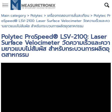
Main category
>
Polytec
>
เครื่องทดสอบการสั่นสะเทือน
> Polytec Pr
oSpeed® LSV-2100: Laser Surface Velocimeter วัดความเร็วและคว
ามยาวแบบไม่สัมผัส สำหรับกระบวนการผลิตอุตสาหกรรม
Polytec ProSpeed® LSV-2100: Laser
Surface Velocimeter วัดความเร็วและควา
มยาวแบบไม่สัมผัส สำหรับกระบวนการผลิตอุ
ตสาหกรรม