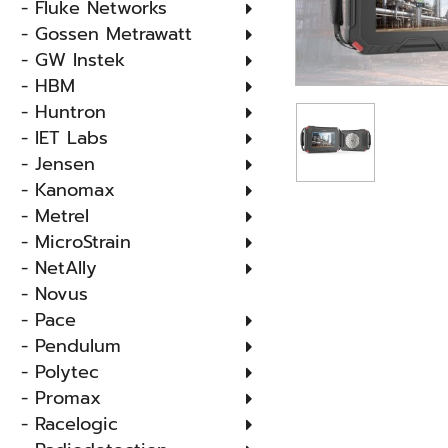
- Fluke Networks
- Gossen Metrawatt
- GW Instek
- HBM
- Huntron
- IET Labs
- Jensen
- Kanomax
- Metrel
- MicroStrain
- NetAlly
- Novus
- Pace
- Pendulum
- Polytec
- Promax
- Racelogic