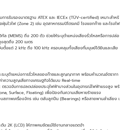
้รับการรับรองมาตรฐาน ATEX และ IECEx (TÜV-certified) เหมาะสำหรั
ซหรือฝุ่นไวไฟ (Zone 2) เช่น อุตสาหกรรมปิโตรเคมี โรงแยกก๊าซ และโรงไฟ
จิทัล (MEMS) ถึง 200 ตัว ช่วยให้ระบุตำแหน่งเสียงรั่วไหลหรือการปล่อ
สูงสุดถึง 200 เมตร
บตั้งแต่ 2 kHz ถึง 100 kHz ครอบคลุมทั้งเสียงที่มนุษย์ได้ยินและเสีย
ะระบุตำแหน่งการรั่วไหลของก๊าซและสูญญากาศ พร้อมคำนวณอัตรากา
ูลค่าความสูญเสียทางเศรษฐกิจได้แบบ Real-time
s: ตรวจจับการปลดปล่อยประจุไฟฟ้าบางส่วนในอุปกรณ์ไฟฟ้าแรงสูง พร้
na, Surface, Floating) เพื่อป้องกันความเสียหายร้ายแรง
สภาพเครื่องจักร เช่น ตลับลูกปืน (Bearings) หรือสายพานลำเลียง เ
ระดับ 2K (LCD) ให้ภาพคมชัดแม้ใช้งานกลางแดดจ้า