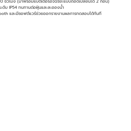
ด 10 ชั่วโมง (มาพร้อมแบตเตอรี่อัจฉริยะแบบถอดเปลี่ยนได้ 2 ก้อน)
ดับ IP54 ทนทานต่อฝุ่นและละอองน้ำ
etooth และมีซอฟต์แวร์ช่วยออกรายงานผลการทดสอบได้ทันที