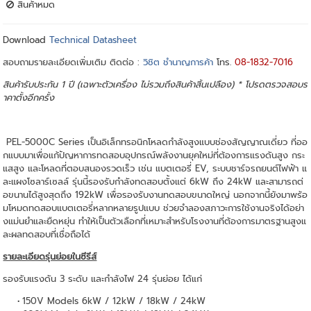
สินค้าหมด
Download
Technical Datasheet
สอบถามรายละเอียดเพิ่มเติม ติดต่อ :
วิชิต ชำนาญการค้า
โทร.
08-1832-7016
สินค้ารับประกัน 1 ปี (เฉพาะตัวเครื่อง ไม่รวมถึงสินค้าสิ้นเปลือง) * โปรดตรวจสอบร
าคาตั้งอีกครั้ง
PEL-5000C Series เป็นอิเล็กทรอนิกโหลดกำลังสูงแบบช่องสัญญาณเดี่ยว ที่ออ
กแบบมาเพื่อแก้ปัญหาการทดสอบอุปกรณ์พลังงานยุคใหม่ที่ต้องการแรงดันสูง กระ
แสสูง และโหลดที่ตอบสนองรวดเร็ว เช่น แบตเตอรี่ EV, ระบบชาร์จรถยนต์ไฟฟ้า แ
ละแผงโซลาร์เซลล์ รุ่นนี้รองรับกำลังทดสอบตั้งแต่ 6kW ถึง 24kW และสามารถต่
อขนานได้สูงสุดถึง 192kW เพื่อรองรับงานทดสอบขนาดใหญ่ นอกจากนี้ยังมาพร้อ
มโหมดทดสอบแบตเตอรี่หลากหลายรูปแบบ ช่วยจำลองสภาวะการใช้งานจริงได้อย่า
งแม่นยำและยืดหยุ่น ทำให้เป็นตัวเลือกที่เหมาะสำหรับโรงงานที่ต้องการมาตรฐานสูงแ
ละผลทดสอบที่เชื่อถือได้
รายละเอียดรุ่นย่อยในซีรีส์
รองรับแรงดัน 3 ระดับ และกำลังไฟ 24 รุ่นย่อย ได้แก่
150V Models 6kW / 12kW / 18kW / 24kW