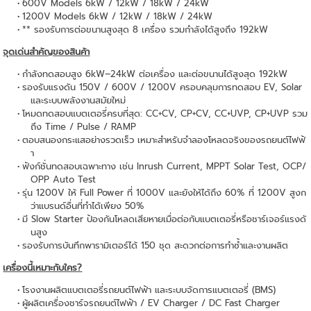
600V Models 6kW / 12kW / 18kW / 24kW
1200V Models 6kW / 12kW / 18kW / 24kW
** รองรับการต่อขนานสูงสุด 8 เครื่อง รวมกำลังได้สูงถึง 192kW
จุดเด่นสำคัญของสินค้า
กำลังทดสอบสูง 6kW–24kW ต่อเครื่อง และต่อขนานได้สูงสุด 192kW
รองรับแรงดัน 150V / 600V / 1200V ครอบคลุมการทดสอบ EV, Solar
และระบบพลังงานสมัยใหม่
โหมดทดสอบแบตเตอรี่ครบที่สุด: CC+CV, CP+CV, CC+UVP, CP+UVP รวม
ถึง Time / Pulse / RAMP
ตอบสนองกระแสอย่างรวดเร็ว เหมาะสำหรับจำลองโหลดจริงของรถยนต์ไฟฟ้
า
ฟังก์ชั่นทดสอบเฉพาะทาง เช่น Inrush Current, MPPT Solar Test, OCP/
OPP Auto Test
รุ่น 1200V ให้ Full Power ที่ 1000V และยังให้ได้ถึง 60% ที่ 1200V สูงก
ว่าแบรนด์อื่นที่ทำได้เพียง 50%
มี Slow Starter ป้องกันโหลดเสียหายเมื่อต่อกับแบตเตอรี่หรือชาร์เจอร์แรงดั
นสูง
รองรับการบันทึกพารามิเตอร์ได้ 150 ชุด สะดวกต่อการทำซ้ำและงานผลิต
เครื่องนี้เหมาะกับใคร?
โรงงานผลิตแบตเตอรี่รถยนต์ไฟฟ้า และระบบจัดการแบตเตอรี่ (BMS)
ผู้ผลิตเครื่องชาร์จรถยนต์ไฟฟ้า / EV Charger / DC Fast Charger