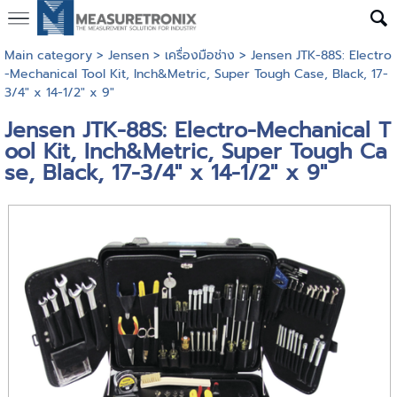
Main category
>
Jensen
>
เครื่องมือช่าง
> Jensen JTK-88S: Electro
-Mechanical Tool Kit, Inch&Metric, Super Tough Case, Black, 17-
3/4" x 14-1/2" x 9"
Jensen JTK-88S: Electro-Mechanical T
ool Kit, Inch&Metric, Super Tough Ca
se, Black, 17-3/4" x 14-1/2" x 9"