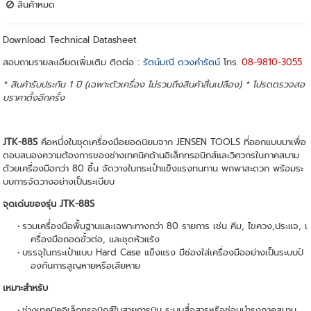
สินค้าหมด
Download
Technical Datasheet
สอบถามรายละเอียดเพิ่มเติม ติดต่อ :
รัตน์มณี ดวงคำรัตน์
โทร.
08-9810-3055
* สินค้ารับประกัน 1 ปี (เฉพาะตัวเครื่อง ไม่รวมถึงสินค้าสิ้นเปลือง) * โปรดตรวจสอ
บราคาตั้งอีกครั้ง
JTK-88S
คือหนึ่งในชุดเครื่องมือยอดนิยมจาก JENSEN TOOLS ที่ออกแบบมาเพื่อ
ตอบสนองความต้องการของช่างเทคนิคด้านอิเล็กทรอนิกส์และวิศวกรในภาคสนาม
ด้วยเครื่องมือกว่า 80 ชิ้น จัดวางในกระเป๋าแข็งแรงทนทาน พกพาสะดวก พร้อมระ
บบการจัดวางอย่างเป็นระเบียบ
จุดเด่นของรุ่น JTK-88S
รวมเครื่องมือพื้นฐานและเฉพาะทางกว่า 80 รายการ เช่น คีม, ไขควง,ประแจ, เ
ครื่องมือถอดขั้วต่อ, และชุดหัวแร้ง
บรรจุในกระเป๋าแบบ Hard Case แข็งแรง มีช่องใส่เครื่องมืออย่างเป็นระบบป้
องกันการสูญหายหรือเสียหาย
เหมาะสำหรับ
ช่างเทคนิคอิเล็กทรอนิกส์ในสายการบิน ระบบสื่อสารหรือซ่อมบำรุงภาคสนาม