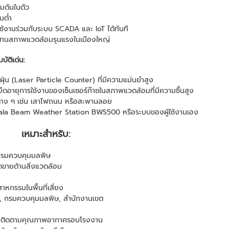
มดันในตัว
นต่ำ
ช้งานร่วมกับระบบ SCADA และ IoT ได้ทันที
 ทนสภาพแวดล้อมรุนแรงในเมืองใหญ่
ัติเด่น:
ฝุ่น (Laser Particle Counter) ที่มีความแม่นยำสูง
อยืดอายุการใช้งานของเซ็นเซอร์ก๊าซในสภาพแวดล้อมที่มีความชื้นสูง
ต่าง ๆ เช่น เสาไฟถนน หรือสะพานลอย
isala Beam Weather Station BWS500 หรือระบบของผู้ใช้งานเอง
เหมาะสำหรับ:
 กรมควบคุมมลพิษ
ุดขายด้านสิ่งแวดล้อม
หกรรมในพื้นที่เสี่ยง
., กรมควบคุมมลพิษ, สำนักงานเขต
้องติดตามคุณภาพอากาศรอบโรงงาน