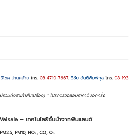
ทธิโชค ปานคล้าย
โทร.
08-4710-7667
,
วิชัย ตันติพิมพ์กุล
โทร.
08-193
 ไม่รวมถึงสินค้าสิ้นเปลือง) * โปรดตรวจสอบราคาตั้งอีกครั้ง
isala – เทคโนโลยีชั้นนำจากฟินแลนด์
1, PM2.5, PM10, NO₂, CO, O₃