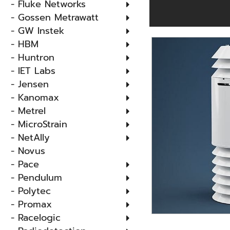
- Fluke Networks
- Gossen Metrawatt
- GW Instek
- HBM
- Huntron
- IET Labs
- Jensen
- Kanomax
- Metrel
- MicroStrain
- NetAlly
- Novus
- Pace
- Pendulum
- Polytec
- Promax
- Racelogic