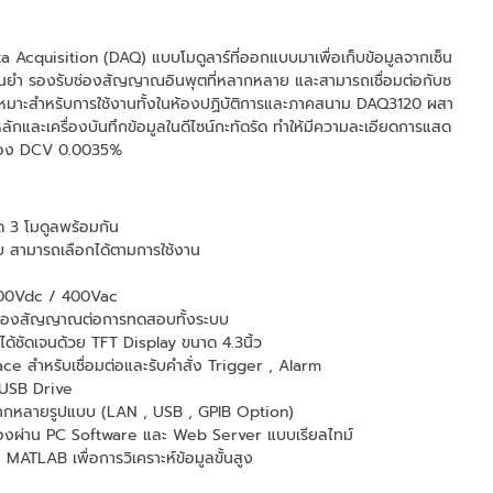
Acquisition (DAQ) แบบโมดูลาร์ที่ออกแบบมาเพื่อเก็บข้อมูลจากเซ็น
แม่นยำ รองรับช่องสัญญาณอินพุตที่หลากหลาย และสามารถเชื่อมต่อกับซ
ก เหมาะสำหรับการใช้งานทั้งในห้องปฏิบัติการและภาคสนาม DAQ3120 ผสา
ลักและเครื่องบันทึกข้อมูลในดีไซน์กะทัดรัด ทำให้มีความละเอียดการแสด
กต้อง DCV 0.0035%
ุด 3 โมดูลพร้อมกัน
แบบ สามารถเลือกได้ตามการใช้งาน
 600Vdc / 400Vac
0 ช่องสัญญาณต่อการทดสอบทั้งระบบ
้ชัดเจนด้วย TFT Display ขนาด 4.3นิ้ว
face สำหรับเชื่อมต่อและรับคำสั่ง Trigger , Alarm
 USB Drive
ลากหลายรูปแบบ (LAN , USB , GPIB Option)
รื่องผ่าน PC Software และ Web Server แบบเรียลไทม์
ATLAB เพื่อการวิเคราะห์ข้อมูลขั้นสูง