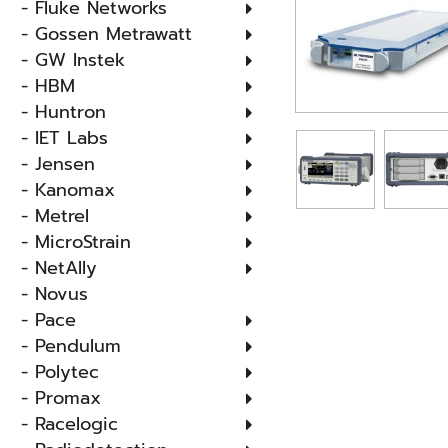
- Fluke Networks
- Gossen Metrawatt
- GW Instek
- HBM
- Huntron
- IET Labs
- Jensen
- Kanomax
- Metrel
- MicroStrain
- NetAlly
- Novus
- Pace
- Pendulum
- Polytec
- Promax
- Racelogic