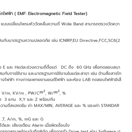
ล็กไฟฟ้า ( EMF: Electromagnetic Field Tester)
้า แบบเปลี่ยนโพรบหัววัดคลื่นความถี่ Wide Band สามารถตรวจวัดควา
มินกับมาตรฐานความปลอดภัย เช่น ICNIRP,EU Directive,FCC,SC6(2
ง E และ Hแต่ละช่วงความถี่ตั้งแต่ DC ถึง 60 GHz เพื่อทดสอบสนา
สมกับการใช้งาน และมาตรฐานการใช้งานในแต่ละสาขา เช่น ด้านสื่อสารโท
างไฟฟ้า ทางการแพทยยานยนต์ไฟฟ้า และห้อง LAB ทดสอบไฟฟ้าอิเล็
บ V/m, KV/m ,
W/C
, W/
, %
ั้ง 3 แกน X,Y และ Z พร้อมกัน
ถบความถี่สเปคตรัม ค่า MAX/MIN, AVERAGE และ % ของค่า STANDAR
 ,T, A/m, %, mG และ G
และ เสียงเตือน Alarm เมื่อผิดเงื่อนไข
รทดสอบพร้อมบันทึกพิกัด เพื่อการทำ Drive test ผ่าน Software ป