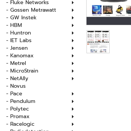
- Fluke Networks
- Gossen Metrawatt
- GW Instek
- HBM
- Huntron
- IET Labs
- Jensen
- Kanomax
- Metrel
- MicroStrain
- NetAlly
- Novus
- Pace
- Pendulum
- Polytec
- Promax
- Racelogic