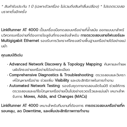
* สินค้ารับประกัน 1 ปี (เฉพาะตัวเครื่อง ไม่รวมถึงสินค้าสิ้นเปลือง) * โปรดตรวจสอ
บราคาตั้งอีกครั้ง
LinkRunner AT 4000
เป็นเครื่องมือทดสอบเครือข่ายที่ล้ำสมัย ออกแบบมาสำหรั
บวิศวกรเครือข่ายที่ต้องการโซลูชันที่ทรงพลังสำหรับ
การตรวจสอบสายไฟเบอร์และ
Multigigabit Ethernet
รองรับการวิเคราะห์โครงสร้างพื้นฐานเครือข่ายได้อย่างแม่
นยำ
คุณสมบัติเด่น
Advanced Network Discovery & Topology Mapping
: ค้นหาและทำแผ
นผังโครงข่ายเครือข่ายได้อย่างละเอียด
Comprehensive Diagnostics & Troubleshooting
: ตรวจสอบและวิเครา
ะห์ปัญหาเครือข่าย ช่วยเพิ่ม
Visibility
และประสิทธิภาพในการทำงาน
Automated Network Testing
: รองรับชุดการทดสอบอัตโนมัติ ช่วยให้การ
ตรวจสอบและแก้ไขปัญหาเครือข่ายเป็นไปอย่างรวดเร็วและแม่นยำ เหมาะสำห
รับการ
Moves, Adds, and Changes (MACs)
LinkRunner AT 4000
เหมาะสำหรับทีมงานที่ต้องการ
การตรวจสอบเครือข่ายที่ค
รอบคลุม, ลด Downtime, และเพิ่มประสิทธิภาพการทำงาน