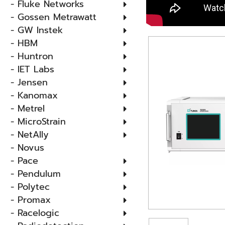
- Fluke Networks
- Gossen Metrawatt
- GW Instek
- HBM
- Huntron
- IET Labs
- Jensen
- Kanomax
- Metrel
- MicroStrain
- NetAlly
- Novus
- Pace
- Pendulum
- Polytec
- Promax
- Racelogic