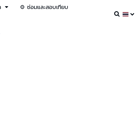
า
⚙️ ซ่อมและสอบเทียบ
r