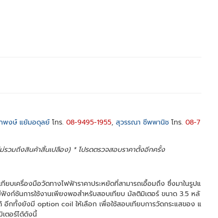
กพงษ์ แย้มอดุลย์
โทร.
08-9495-1955
,
สุวรรณา ชีพพานิช
โทร.
08-7
 ไม่รวมถึงสินค้าสิ้นเปลือง) * โปรดตรวจสอบราคาตั้งอีกครั้ง
ทียบเครื่องมือวัดทางไฟฟ้าราคาประหยัดที่สามารถเอื้อมถึง ซึ่งมาในรูปแ
งก์ชันการใช้งานเพียงพอสำหรับสอบเทียบ มัลติมิเตอร์ ขนาด 3.5 หลั
้ อีกทั้งยังมี option coil ให้เลือก เพื่อใช้สอบเทียบการวัดกระแสของ แ
ตอร์ได้ดังนี้